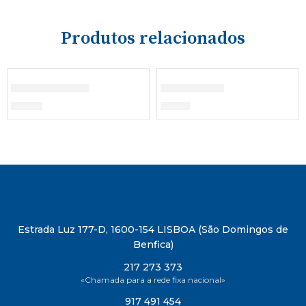
Produtos relacionados
Fato de Treino
Calção Azul
€
24,00
€
12,20
Estrada Luz 177-D, 1600-154 LISBOA (São Domingos de
Benfica)
217 273 373
«Chamada para a rede fixa nacional»
917 491 454