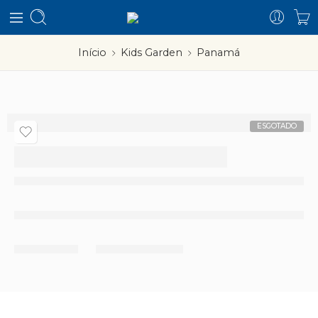
Início
Kids Garden
Panamá
ESGOTADO
Panamá
Esgotado
Partilhar