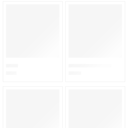
ESGOTADO
Boné
Calção de Ginástica
€
7,00
€
15,60