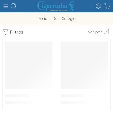
Início
Real Colégio
Filtros
ver por
Bibe Menina
Bibe Rapaz
€
21,80
–
€
25,30
€
21,80
–
€
25,30