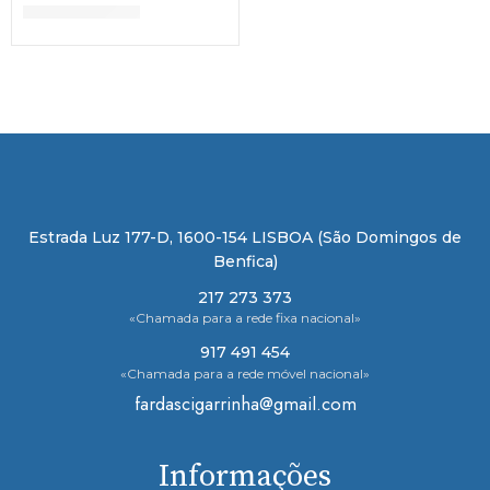
€
12,90
–
€
15,60
Estrada Luz 177-D, 1600-154 LISBOA (São Domingos de
Benfica)
217 273 373
«Chamada para a rede fixa nacional»
917 491 454
«Chamada para a rede móvel nacional»
fardascigarrinha@gmail.com
Informações