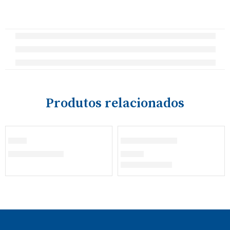
Produtos relacionados
ESGOTADO
Bibe
Panamá Safari
€
21,80
–
€
25,30
€
13,00