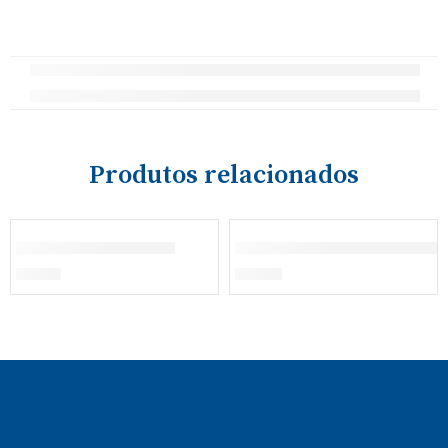
Produtos relacionados
ESGOTADO
Saia Calção Ginástica
Polo Manga Comprida Ver
€
13,90
€
23,00