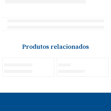
Produtos relacionados
ESGOTADO
Fato de Treino
T-shirt
€
23,00
–
€
30,00
€
12,90
–
€
15,60