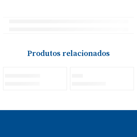
Produtos relacionados
ESGOTADO
Fato de Treino
Polo
€
23,00
–
€
30,00
€
22,50
–
€
23,00