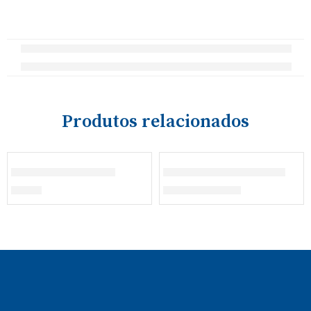
Produtos relacionados
Calção de Ginástica
Polo Manga Comprida
€
15,60
€
23,00
–
€
23,80