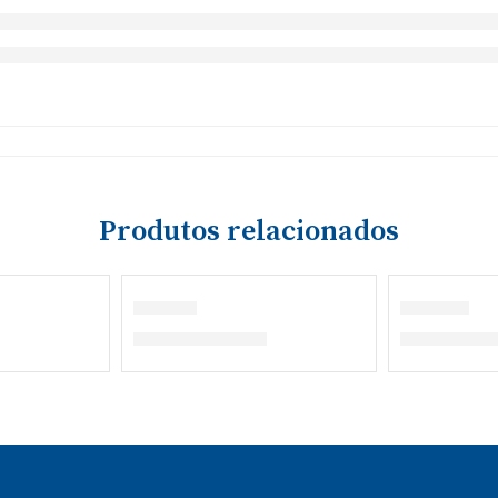
Produtos relacionados
T-shirt
Casaco
€
12,90
–
€
15,60
€
28,60
–
€