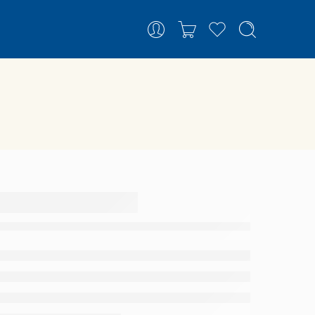
 com
–