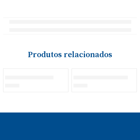
Produtos relacionados
Fato de Treino Azul
Panamá – Pião Mágico
€
32,40
€
13,00