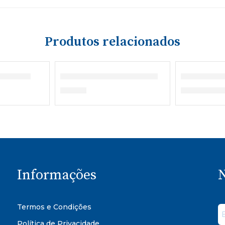
Produtos relacionados
rdanapo
Polo Manga Comprida
Bibe Men
€
23,00
€
21,80
–
€
Informações
N
Termos e Condições
Política de Privacidade