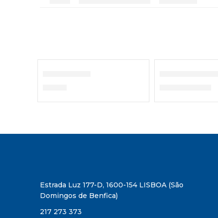
ESGOTADO
Bibe Rapaz
Saco de Gua
€
21,80
€
4,90
–
€
8,20
Estrada Luz 177-D, 1600-154 LISBOA (São
Domingos de Benfica)
217 273 373