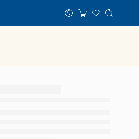
 Pião
o
–