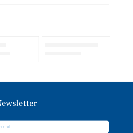
ina
Lençol João de Deus
25,30
€
19,00
–
€
22,50
ewsletter