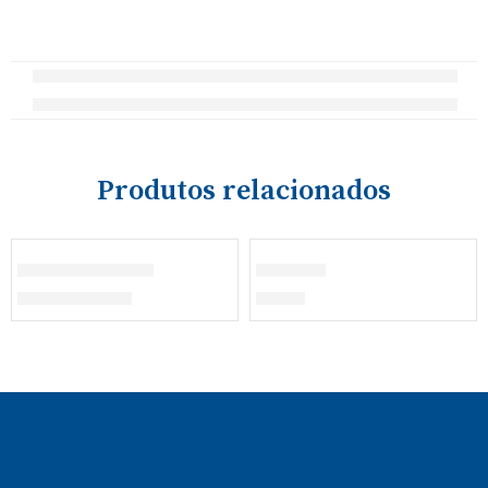
Produtos relacionados
Calção Ginástica
Panamá
€
11,00
–
€
12,00
€
13,00