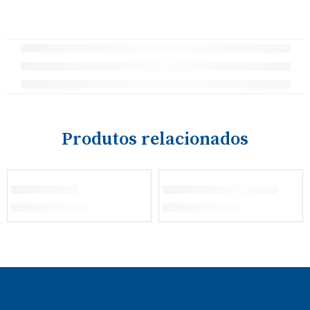
Produtos relacionados
Bibe Menina
Lençol João de Deus
€
21,80
–
€
25,30
€
19,00
–
€
22,50