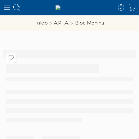
Início
A.P.I.A.
Bibe Menina
Bibe Menina
–
Partilhar