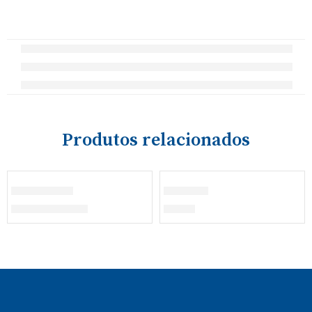
Produtos relacionados
ESGOTADO
Bibe Rapaz
Panamá
€
22,00
–
€
25,50
€
13,00