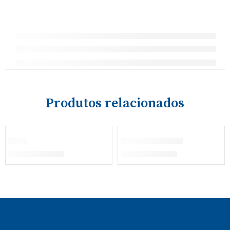
Produtos relacionados
Bibe
Casaco Inverno
€
21,80
–
€
25,30
€
28,60
–
€
30,10