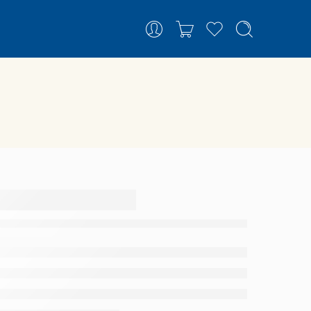
Rapaz
–