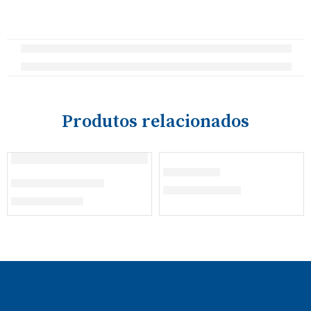
Produtos relacionados
Sweatshirt
Calções Ginástica
€
23,00
–
€
23,80
€
12,50
–
€
17,50