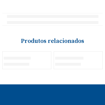
Produtos relacionados
ESGOTADO
Camisa Branca
Casaco Inverno
€
17,00
–
€
20,00
€
28,60
–
€
30,10