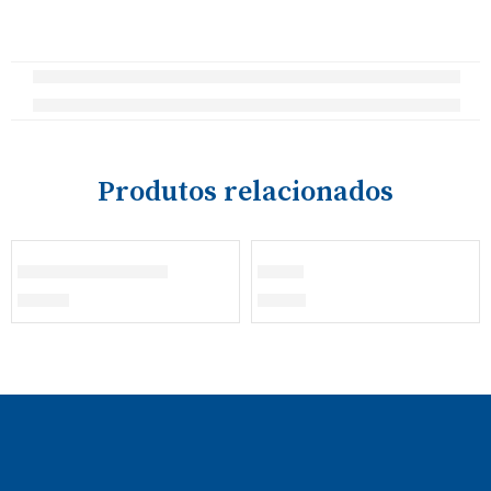
Produtos relacionados
ESGOTADO
Calças de Veludo
Boné
€
38,00
€
13,50