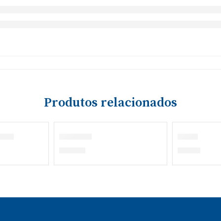
Produtos relacionados
ESGOTADO
nga
Gravata
Meia
€
12,00
€
4,40