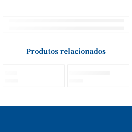
Produtos relacionados
ESGOTADO
Boné
Calças de Veludo
€
13,50
€
38,00