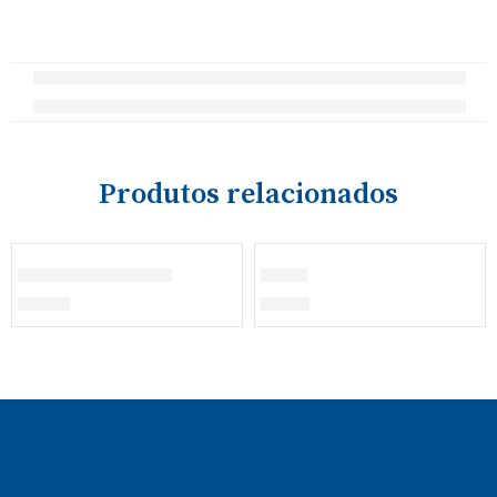
Produtos relacionados
ESGOTADO
ESGOTADO
Chapéu de Feltro
Boné
€
39,00
€
13,50