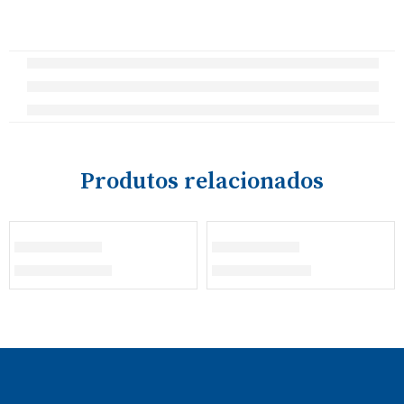
Produtos relacionados
ESGOTADO
Bibe Menina
Bibe Menina
€
21,80
–
€
25,30
€
22,00
–
€
25,50